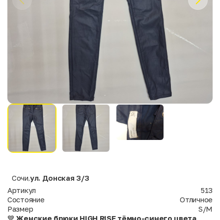
Сочи
ул. Донская 3/3
,
Артикул
513
Состояние
Отличное
Размер
S/M
💙
Женские брюки HIGH RISE тёмно-синего цвета