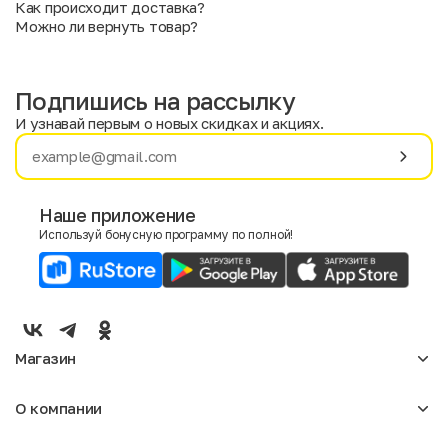
Как происходит доставка?
Можно ли вернуть товар?
Подпишись на рассылку
И узнавай первым о новых скидках и акциях.
Имя
Фамилия
Наше приложение
Используй бонусную программу по полной!
E-mail
Пол
Мужской
Женский
Магазин
Согласие на получение чеков по электронной почте
Женское
О компании
Мужское
Аксессуары
О нас