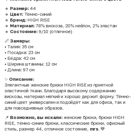
🔹
Размер:
44
🔹
Цвет:
Тёмно-синий
🔹
Бренд:
HIGH RISE
🔹
Материал:
78% вискоза, 20% нейлон, 2% эластан
🔹
Состояние:
9/10 (отличное)
📏
Замеры:
• Талия: 35 см
• Посадка: 23 см
• Бёдра: 42 см
• Ширина штанины: 12 см
• Длина: 97 см
✨
Описание:
Элегантные женские брюки HIGH RISE из приятной
эластичной ткани. Благодаря высокому содержанию
вискозы, материал мягкий и хорошо держит форму. Тёмно-
синий цвет универсален и подойдёт как для офиса, так и
для повседневных образов.
📌
Возможно, вы искали:
женские брюки, брюки HIGH
RISE, тёмно-синие брюки, классические брюки, офисный
стиль, размер 44, отличное состояние,
mrs
. 💙