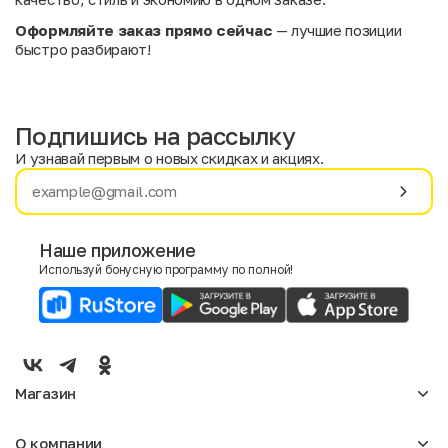
Оформляйте заказ прямо сейчас
— лучшие позиции
быстро разбирают!
Подпишись на рассылку
И узнавай первым о новых скидках и акциях.
Имя
Фамилия
Наше приложение
Используй бонусную программу по полной!
E-mail
Пол
Мужской
Женский
Магазин
Согласие на получение чеков по электронной почте
Женское
О компании
Мужское