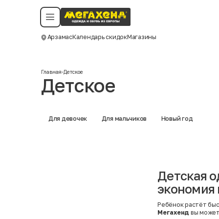
Условия пользования
Политика конфиденциальности
Смотреть все даты
©️ Мегахенд 2026. Все права защищены.
Арзамас
Календарь скидок
Магазины
Москва
Главная
-
Детское
Детское
Для девочек
Для мальчиков
Новый год
Детская о
экономия 
Ребёнок растёт быс
Мегахенд
вы може