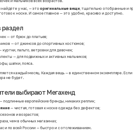
вочек и мальчиков всех возрастов.
 найдёте у нас, — это
оригинальные вещи
, тщательно отобранные и п
 готово к носке. И самое главное — это удобно, красиво и доступно.
в раздел
чек
— от брюк до платьев;
чиков
— от джинсов до спортивных костюмов;
 куртки, пальто, ветровки для девочек;
плекты
— для подвижных и активных мальчиков;
фы, шапки, пояса.
яется каждый месяц. Каждая вещь — в единственном экземпляре. Если
ора не будет.
ители выбирают Мегахенд
— подлинные европейские бренды, никаких реплик;
ояние
— чистая, готовая к носке одежда без дефектов;
сезонов и возрастов;
раза, чем в обычных магазинах;
ас и по всей России — быстро и с отслеживанием.