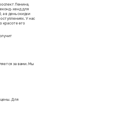
роспект Ленина,
секонд-хенд для
 а в день скидки
поступлениях. У нас
о красоте его
олучит
ляется за вами. Мы
 цены. Для