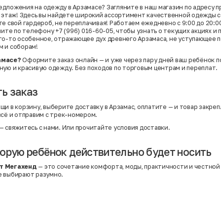
дложения на одежду в Арзамасе? Загляните в наш магазин по адресу п
4 этаж! Здесь вы найдете широкий ассортимент качественной одежды 
е свой гардероб, не переплачивая! Работаем ежедневно с 9:00 до 20:00,
ните по телефону +7 (996) 016-60-05, чтобы узнать о текущих акциях и 
то-то особенное, отражающее дух древнего Арзамаса, не уступающее п
м и соборам!
амасе?
Оформите заказ онлайн — и уже через пару дней ваш ребёнок п
ную и красивую одежду. Без походов по торговым центрам и переплат.
ь заказ
щи в корзину, выберите доставку в Арзамас, оплатите — и товар закреп
всё и отправим с трек-номером.
— свяжитесь с нами. Или
прочитайте условия доставки
.
орую ребёнок действительно будет носить
т Мегахенд
— это сочетание комфорта, моды, практичности и честной
е выбирают разумно.