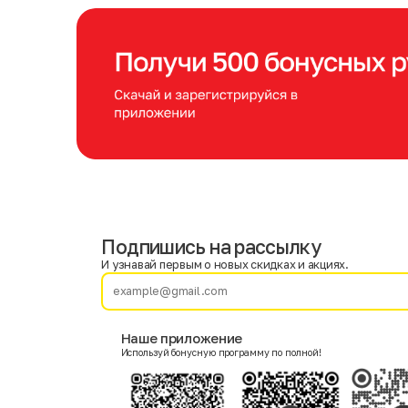
Подпишись на рассылку
Имя
Фамилия
И узнавай первым о новых скидках и акциях.
E-mail
Наше приложение
Используй бонусную программу по полной!
Пол
Мужской
Женский