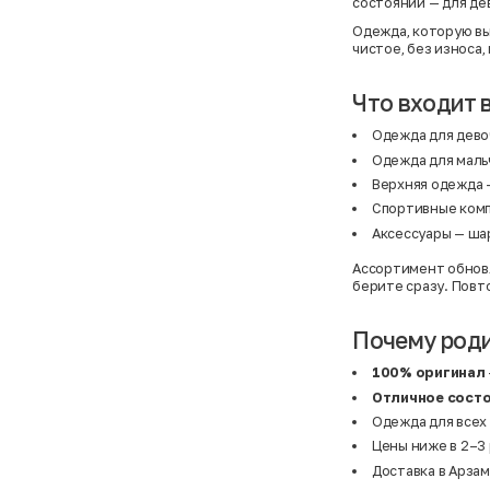
состоянии — для де
Одежда, которую вы
чистое, без износа,
Что входит 
Одежда для дево
Одежда для маль
Верхняя одежда
—
Спортивные ком
Аксессуары
— шар
Ассортимент обновл
берите сразу. Повт
Почему род
100% оригинал
Отличное сост
Одежда для всех 
Цены ниже в 2–3 
Доставка в Арзам