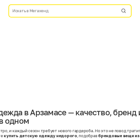
дежда в Арзамасе — качество, бренд 
в одном
тро, и каждый сезон требует нового гардероба. Но это не повод трати
те
купить детскую одежду недорого
, подобрав
брендовые вещи из