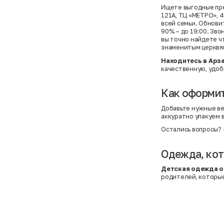
Ищете выгодные пре
121А, ТЦ «МЕТРО», 
всей семьи. Обновит
90% – до 19:00. Зво
вы точно найдете ч
знаменитым церквя
Находитесь в Арз
качественную, удоб
Как оформит
Добавьте нужные ве
аккуратно упакуем 
Остались вопросы?
Одежда, кот
Детская одежда о
родителей, которы