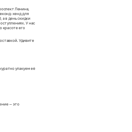
роспект Ленина,
секонд-хенд для
 а в день скидки
поступлениях. У нас
о красоте его
доставкой. Удивите
куратно упакуем её
ение — это