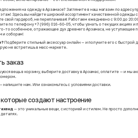
дложения на одежду в Арзамасе? Загляните в наш магазин по адресу п
4 этаж! Здесь вы найдете широкий ассортимент качественной одежды 
е свой гардероб, не переплачивая! Работаем ежедневно с 9:00 до 20:00,
ните по телефону +7 (996) 016-60-05, чтобы узнать о текущих акциях и 
то-то особенное, отражающее дух древнего Арзамаса, не уступающее п
м и соборам!
е?
Подберите стильный аксессуар онлайн — и получите его с быстрой 
орую не встретишь в масс-маркете.
ь заказ
уюся вещь в корзину, выберите доставку в Арзамас, оплатите — и мы ак
номером.
— напишите нам. Или
ознакомьтесь с условиями доставки
.
 которые создают настроение
гахенд
— это уникальные вещи, с историей и стилем. Не просто дополн
 деталях.