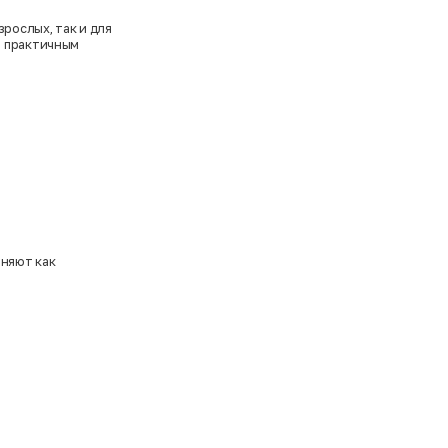
зрослых, так и для
и практичным
лняют как