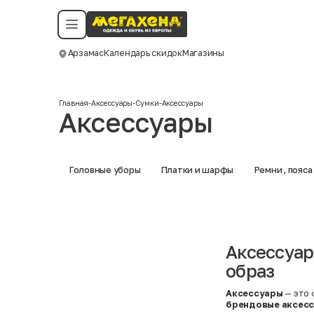
Условия пользования
Политика конфиденциальности
Смотреть все даты
©️ Мегахенд 2026. Все права защищены.
Арзамас
Календарь скидок
Магазины
Москва
Главная
-
Аксессуары
-
Сумки
-
Аксессуары
Аксессуары
Головные уборы
Платки и шарфы
Ремни , пояса
Аксессуар
образ
Аксессуары
— это 
брендовые аксес