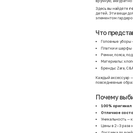
вручную, аккуратно
Здесь вы найдёте
г
детей. Эти вещи до
элементом гардеро
Что предста
Головные уборы
—
Платки и шарфы
Ремни, пояса, по
Материалы: хлопо
Бренды: Zara, C&A
Каждый аксессуар —
повседневные образ
Почему выби
100% оригинал
Отличное сост
Уникальность — 
Цены в 2–3 раза 
Доставка по всей