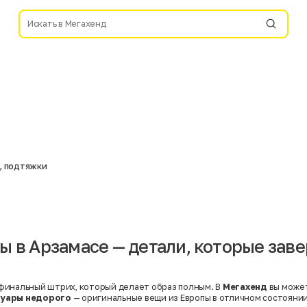
 , подтяжки
ы в Арзамасе — детали, которые зав
финальный штрих, который делает образ полным. В
Мегахенд
вы може
суары недорого
— оригинальные вещи из Европы в отличном состоянии