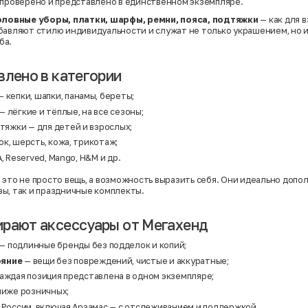
 проверено и представлено в единственном экземпляре.
оловные уборы, платки, шарфы, ремни, пояса, подтяжки
— как для в
бавляют стилю индивидуальности и служат не только украшением, но 
ба.
влено в категории
 кепки, шапки, панамы, береты;
— лёгкие и тёплые, на все сезоны;
дтяжки
— для детей и взрослых;
к, шерсть, кожа, трикотаж;
, Reserved, Mango, H&M и др.
 это не просто вещь, а возможность выразить себя. Они идеально допо
ы, так и праздничные комплекты.
рают аксессуары от Мегахенд
— подлинные бренды без подделок и копий;
ояние
— вещи без повреждений, чистые и аккуратные;
каждая позиция представлена в одном экземпляре;
ниже розничных;
 России, включая Арзамас — с отслеживанием и поддержкой.