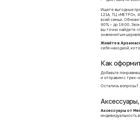
Ищете выгодные пре
121А, ТЦ «МЕТРО», 
всей семьи. Обновит
90% – до 19:00. Зво
вы точно найдете ч
знаменитым церквя
Живёте в Арзамас
себя находкой, кот
Как оформит
Добавьте понравивш
и отправим с трек-
Остались вопросы?
Аксессуары,
Аксессуары от Ме
индивидуальность в