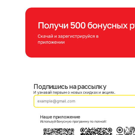
Подпишись на рассылку
Имя
Фамилия
И узнавай первым о новых скидках и акциях.
E-mail
Наше приложение
Используй бонусную программу по полной!
Пол
Мужской
Женский