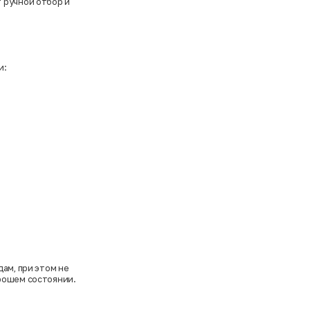
 ручной отбор и
и:
ам, при этом не
орошем состоянии.