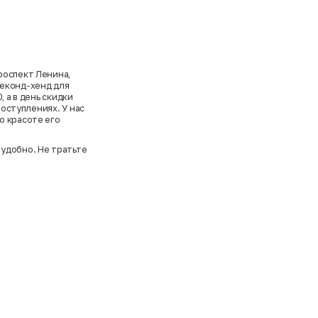
роспект Ленина,
секонд-хенд для
 а в день скидки
поступлениях. У нас
о красоте его
 удобно. Не тратьте