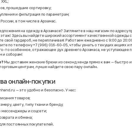
 XXL;
ов, прошедшие сортировку;
упления и фильтрация по параметрам;
 России, в том числе в Арзамас.
дложения на одежду в Арзамасе? Загляните в наш магазин по адресу п
4 этаж! Здесь вы найдете широкий ассортимент качественной одежды 
е свой гардероб, не переплачивая! Работаем ежедневно с 9:00 до 20:00,
ните по телефону +7 (996) 016-60-05, чтобы узнать о текущих акциях и 
то-то особенное, отражающее дух древнего Арзамаса, не уступающее п
м и соборам!
е?
Мы доставим женские брюки из секонд хенда прямо к вам — быстро и
 торговым центрам, лучше найдите свою пару онлайн.
ва онлайн-покупки
and.ru — это удобно и безопасно. У нас:
писания товаров;
змеру, цвету, типу ткани и бренду;
 мессенджеры и соцсети;
озврата и обмена;
 для постоянных покупателей.