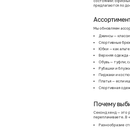
состоянии: офисные
предлагаются по до
Ассортимент
Мы обновляем ассор
Джинсы
— класси
Спортивные брю
Юбки
— как альт
Верхняя одежда
—
Обувь
— туфли, с
Рубашки и блузк
Пиджаки и кост
Платья
— если ищ
Спортивная оде
Почему выб
Секонд хенд — это 
переплачиваете. В 
Разнообразие сти