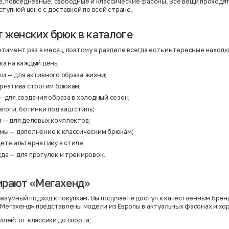
, повседневные, свободные и классические фасоны. Все вещи проходят
ступной цене с доставкой по всей стране.
 женских брюк в каталоге
тимент раз в месяц, поэтому в разделе всегда есть интересные находк
ка на каждый день;
ки
— для активного образа жизни;
ернатива строгим брюкам;
 для создания образа в холодный сезон;
апоги, ботинки под ваш стиль;
и
— для деловых комплектов;
юмы
— дополнение к классическим брюкам;
ете альтернативу в стиле;
жда
— для прогулок и тренировок.
ирают «Мегахенд»
разумный подход к покупкам. Вы получаете доступ к качественным бренд
«Мегахенд» представлены модели из Европы в актуальных фасонах и х
лей: от классики до спорта;