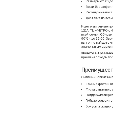
Размеры от XS до
Вещи без дефект
Регулярные пост
Доставка по всей
Ищете выгодные пре
121А, ТЦ «МЕТРО», 
всей семьи. Обновит
90% – до 19:00. Зво
вы точно найдете ч
знаменитым церквя
Живёте в Арзамас
время на походы по
Преимущест
Онлайн-шопинг на mh
Точные фото и о
Фильтрация по ра
Поддержка через
Гибкие условия в
Бонусы и скидки