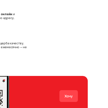
 онлайн
и
о адресу.
щерба качеству.
я ежемесячно — не