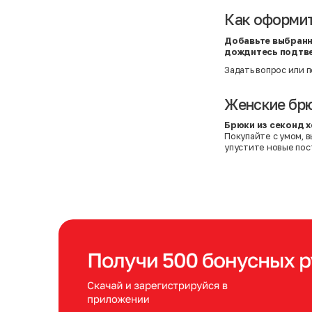
Как оформит
Добавьте выбранн
дождитесь подтв
Задать вопрос
или
п
Женские брю
Брюки из секонд 
Покупайте с умом, 
упустите новые пос