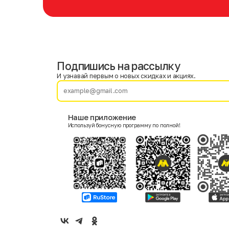
Подпишись на рассылку
Имя
Фамилия
И узнавай первым о новых скидках и акциях.
E-mail
Наше приложение
Используй бонусную программу по полной!
Пол
Мужской
Женский
Согласие на получение чеков по электронной почте