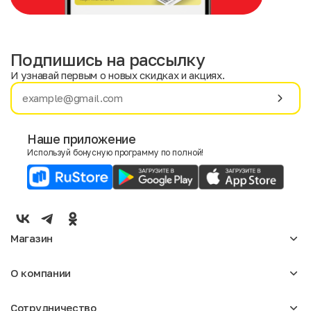
Подпишись на рассылку
И узнавай первым о новых скидках и акциях.
Имя
Фамилия
Наше приложение
Используй бонусную программу по полной!
E-mail
Пол
Мужской
Женский
Магазин
Согласие на получение чеков по электронной почте
Женское
О компании
Мужское
Аксессуары
О нас
Детское
Сотрудничество
Отзывы